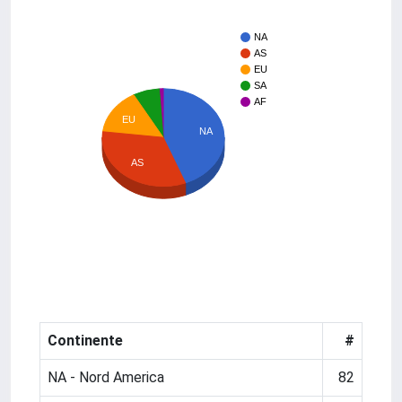
NA
AS
EU
SA
AF
EU
NA
AS
Continente
#
NA - Nord America
82