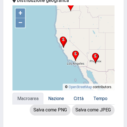
Distribuzione geografica
+
–
©
OpenStreetMap
contributors.
Macroarea
Nazione
Città
Tempo
Salva come PNG
Salva come JPEG