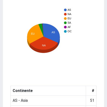
AS
NA
EU
SA
AF
OC
AS
EU
NA
Continente
#
AS - Asia
51