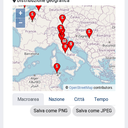
Distribuzione geografica
+
–
©
OpenStreetMap
contributors.
Macroarea
Nazione
Città
Tempo
Salva come PNG
Salva come JPEG