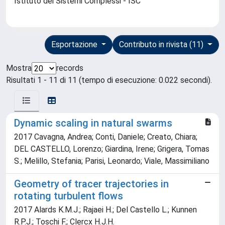
Istituto dei Sistemi Complessi - ISC
Esportazione
Contributo in rivista (11)
Mostra
records
Risultati 1 - 11 di 11 (tempo di esecuzione: 0.022 secondi).
Dynamic scaling in natural swarms
2017 Cavagna, Andrea; Conti, Daniele; Creato, Chiara;
DEL CASTELLO, Lorenzo; Giardina, Irene; Grigera, Tomas
S.; Melillo, Stefania; Parisi, Leonardo; Viale, Massimiliano
Geometry of tracer trajectories in
rotating turbulent flows
2017 Alards K.M.J.; Rajaei H.; Del Castello L.; Kunnen
R.P.J.; Toschi F.; Clercx H.J.H.