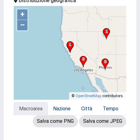
Distribuzione geografica
+
–
©
OpenStreetMap
contributors.
Macroarea
Nazione
Città
Tempo
Salva come PNG
Salva come JPEG