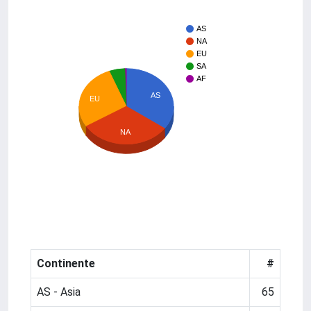
AS
NA
EU
SA
AF
AS
EU
NA
Continente
#
AS - Asia
65