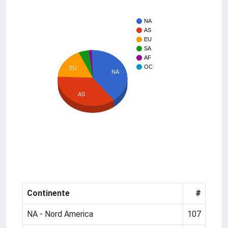
NA
AS
EU
SA
AF
OC
EU
NA
AS
Continente
#
NA - Nord America
107