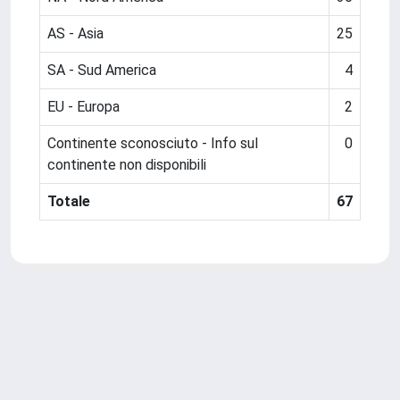
AS - Asia
25
SA - Sud America
4
EU - Europa
2
Continente sconosciuto - Info sul
0
continente non disponibili
Totale
67
Powered by
IRIS
-
about IRIS
-