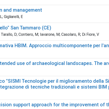
tion and management
 Gigliarelli, E
ditello" San Tammaro (CE)
 Tarallo, D; Contiero, M; Iavarone, M; Casolaro, R; Di Fiore, V
mativa HBIM. Approccio multicomponente per l'analis
xtended use of archaeological landscapes. The ar
o "SISMI Tecnologie per il miglioramento della Sic
egrazione di tecniche tradizionali e sistemi BIM p
ecision support approach for the improvement of th