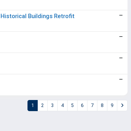
istorical Buildings Retrofit
1
2
3
4
5
6
7
8
9