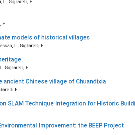
L.; Gigliarelli, E.
, E.
te models of historical villages
sari, L.; Gigliarelli, E.
heritage
 Gigliarelli, E
he ancient Chinese village of Chuandixia
iarelli, E.
on SLAM Technique Integration for Historic Build
 Environmental Improvement: the BEEP Project