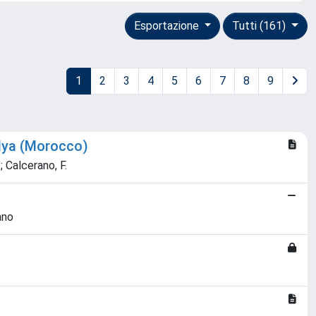
Esportazione
Tutti (161)
1
2
3
4
5
6
7
8
9
hdya (Morocco)
.; Calcerano, F.
ano