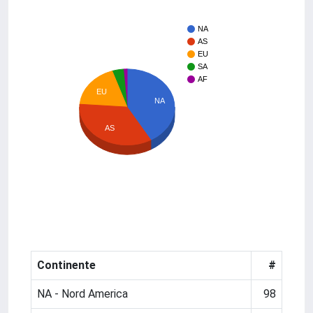
NA
AS
EU
SA
AF
EU
NA
AS
Continente
#
NA - Nord America
98