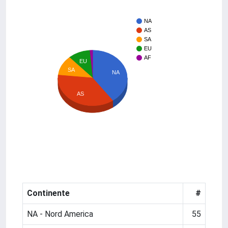
NA
AS
SA
EU
AF
EU
SA
NA
AS
Continente
#
NA - Nord America
55