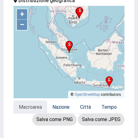
Distribuzione geografica
+
–
©
OpenStreetMap
contributors.
Macroarea
Nazione
Città
Tempo
Salva come PNG
Salva come JPEG