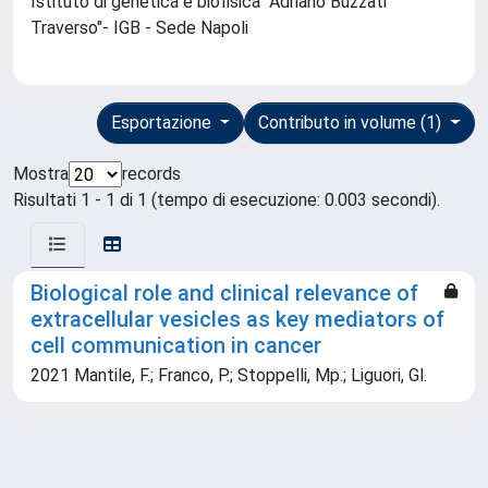
Istituto di genetica e biofisica "Adriano Buzzati
Traverso"- IGB - Sede Napoli
Esportazione
Contributo in volume (1)
Mostra
records
Risultati 1 - 1 di 1 (tempo di esecuzione: 0.003 secondi).
Biological role and clinical relevance of
extracellular vesicles as key mediators of
cell communication in cancer
2021 Mantile, F.; Franco, P.; Stoppelli, Mp.; Liguori, Gl.