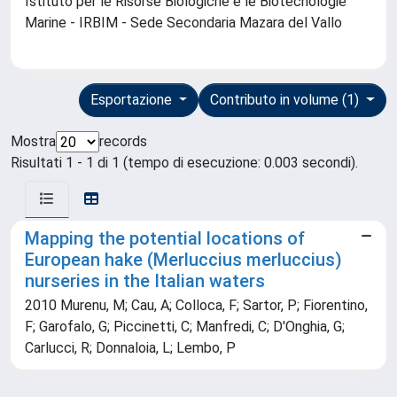
Istituto per le Risorse Biologiche e le Biotecnologie
Marine - IRBIM - Sede Secondaria Mazara del Vallo
Esportazione
Contributo in volume (1)
Mostra
records
Risultati 1 - 1 di 1 (tempo di esecuzione: 0.003 secondi).
Mapping the potential locations of
European hake (Merluccius merluccius)
nurseries in the Italian waters
2010 Murenu, M; Cau, A; Colloca, F; Sartor, P; Fiorentino,
F; Garofalo, G; Piccinetti, C; Manfredi, C; D'Onghia, G;
Carlucci, R; Donnaloia, L; Lembo, P