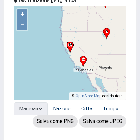
Distribuzione geografica
+
–
©
OpenStreetMap
contributors.
Macroarea
Nazione
Città
Tempo
Salva come PNG
Salva come JPEG