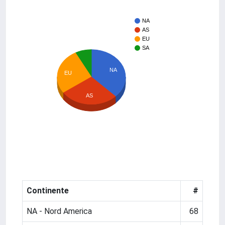
NA
AS
EU
SA
NA
EU
AS
Continente
#
NA - Nord America
68