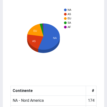
NA
AS
EU
SA
AF
EU
NA
AS
Continente
#
NA - Nord America
174