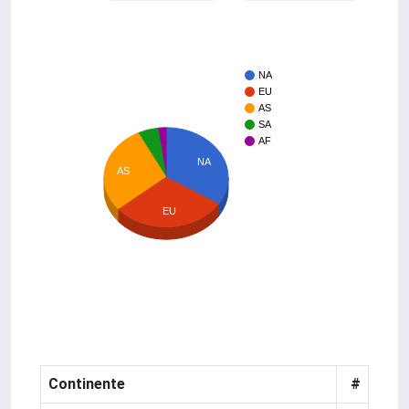
NA
EU
AS
SA
AF
NA
AS
EU
Continente
#