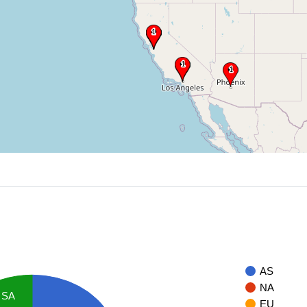
AS
NA
SA
EU