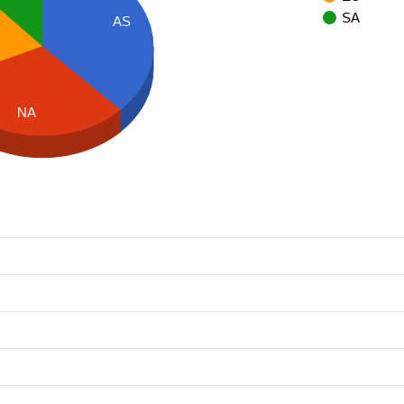
SA
AS
NA