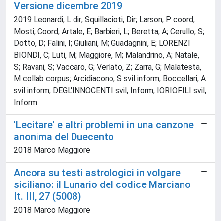
Versione dicembre 2019
2019 Leonardi, L dir; Squillacioti, Dir; Larson, P coord;
Mosti, Coord; Artale, E; Barbieri, L; Beretta, A; Cerullo, S;
Dotto, D; Falini, I; Giuliani, M; Guadagnini, E; LORENZI
BIONDI, C; Luti, M; Maggiore, M; Malandrino, A; Natale,
S; Ravani, S; Vaccaro, G; Verlato, Z; Zarra, G; Malatesta,
M collab corpus; Arcidiacono, S svil inform; Boccellari, A
svil inform; DEGL'INNOCENTI svil, Inform; IORIOFILI svil,
Inform
'Lecitare' e altri problemi in una canzone
anonima del Duecento
2018 Marco Maggiore
Ancora su testi astrologici in volgare
siciliano: il Lunario del codice Marciano
It. III, 27 (5008)
2018 Marco Maggiore