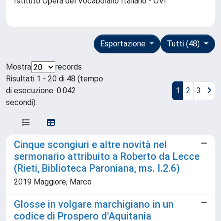
Istituto Opera del Vocabolario Italiano - OVI
Esportazione
Tutti (48)
Mostra
records
Risultati 1 - 20 di 48 (tempo
di esecuzione: 0.042
1
2
3
secondi).
Cinque scongiuri e altre novità nel
sermonario attribuito a Roberto da Lecce
(Rieti, Biblioteca Paroniana, ms. I.2.6)
2019 Maggiore, Marco
Glosse in volgare marchigiano in un
codice di Prospero d'Aquitania