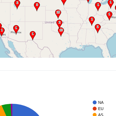
NA
EU
AS