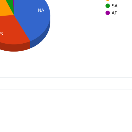
SA
NA
AF
AS