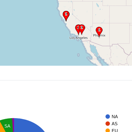
NA
AS
SA
EU