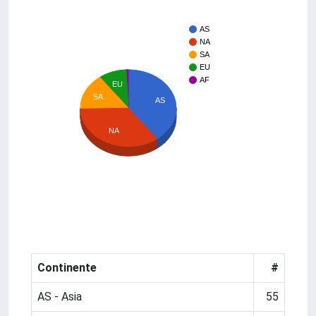
AS
NA
SA
EU
AF
EU
SA
AS
NA
Continente
#
AS - Asia
55