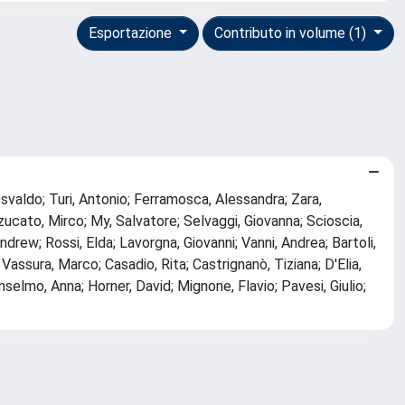
Esportazione
Contributo in volume (1)
Osvaldo; Turi, Antonio; Ferramosca, Alessandra; Zara,
zucato, Mirco; My, Salvatore; Selvaggi, Giovanna; Scioscia,
rew; Rossi, Elda; Lavorgna, Giovanni; Vanni, Andrea; Bartoli,
; Vassura, Marco; Casadio, Rita; Castrignanò, Tiziana; D'Elia,
 Anselmo, Anna; Horner, David; Mignone, Flavio; Pavesi, Giulio;