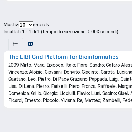
Mostra
records
Risultati 1 - 1 di 1 (tempo di esecuzione: 0.003 secondi).
The LIBI Grid Platform for Bioinformatics
2009 Mirto, Maria; Epicoco, Italo; Fiore, Sandro; Cafaro Ales
Vincenzo; Aloisio, Giovanni; Donvito, Giacinto; Carota, Lucia
Gaetano; Leo, Pietro; Di Pace Graziano Pappada, Luigi; Quinto
Lisa; Di Lena, Pietro; Fariselli, Piero; Fronza, Raffaele; Marga
Domenica; Grillo, Giorgio; Licciulli, Flavio; Liuni, Sabino; Gis
Picardi, Ernesto; Piccolo, Viviana; Re, Matteo; Zambelli, Fed