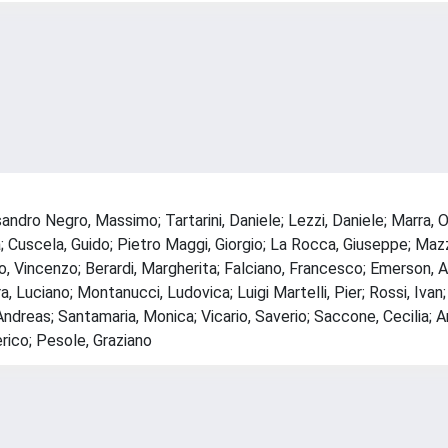
sandro Negro, Massimo; Tartarini, Daniele; Lezzi, Daniele; Marra, 
na; Cuscela, Guido; Pietro Maggi, Giorgio; La Rocca, Giuseppe; Maz
, Vincenzo; Berardi, Margherita; Falciano, Francesco; Emerson, And
ra, Luciano; Montanucci, Ludovica; Luigi Martelli, Pier; Rossi, Ivan
el, Andreas; Santamaria, Monica; Vicario, Saverio; Saccone, Cecilia;
erico; Pesole, Graziano