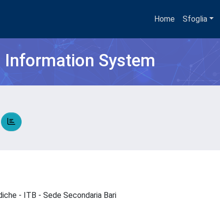
Home
Sfoglia
h Information System
O
diche - ITB - Sede Secondaria Bari