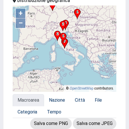
Distribuzione geografica
+
–
©
OpenStreetMap
contributors.
Macroarea
Nazione
Città
File
Categoria
Tempo
Salva come PNG
Salva come JPEG