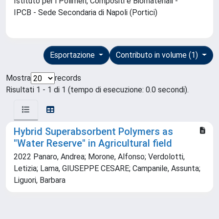
Istituto per i Polimeri, Compositi e Biomateriali -
IPCB - Sede Secondaria di Napoli (Portici)
Esportazione
Contributo in volume (1)
Mostra
records
Risultati 1 - 1 di 1 (tempo di esecuzione: 0.0 secondi).
Hybrid Superabsorbent Polymers as
"Water Reserve" in Agricultural field
2022 Panaro, Andrea; Morone, Alfonso; Verdolotti,
Letizia; Lama, GIUSEPPE CESARE; Campanile, Assunta;
Liguori, Barbara