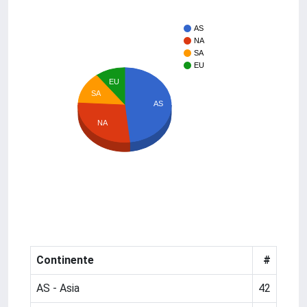
AS
NA
SA
EU
EU
SA
AS
NA
Continente
#
AS - Asia
42