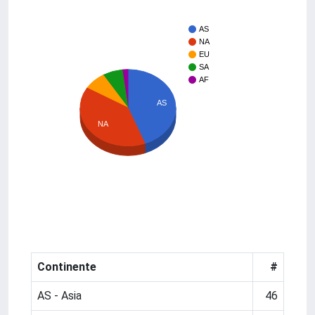
AS
NA
EU
SA
AF
AS
NA
Continente
#
AS - Asia
46