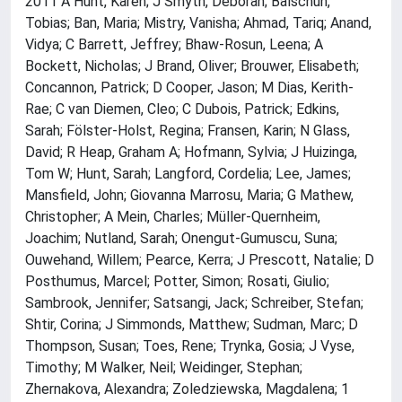
2011 A Hunt, Karen; J Smyth, Deborah; Balschun,
Tobias; Ban, Maria; Mistry, Vanisha; Ahmad, Tariq; Anand,
Vidya; C Barrett, Jeffrey; Bhaw-Rosun, Leena; A
Bockett, Nicholas; J Brand, Oliver; Brouwer, Elisabeth;
Concannon, Patrick; D Cooper, Jason; M Dias, Kerith-
Rae; C van Diemen, Cleo; C Dubois, Patrick; Edkins,
Sarah; Fölster-Holst, Regina; Fransen, Karin; N Glass,
David; R Heap, Graham A; Hofmann, Sylvia; J Huizinga,
Tom W; Hunt, Sarah; Langford, Cordelia; Lee, James;
Mansfield, John; Giovanna Marrosu, Maria; G Mathew,
Christopher; A Mein, Charles; Müller-Quernheim,
Joachim; Nutland, Sarah; Onengut-Gumuscu, Suna;
Ouwehand, Willem; Pearce, Kerra; J Prescott, Natalie; D
Posthumus, Marcel; Potter, Simon; Rosati, Giulio;
Sambrook, Jennifer; Satsangi, Jack; Schreiber, Stefan;
Shtir, Corina; J Simmonds, Matthew; Sudman, Marc; D
Thompson, Susan; Toes, Rene; Trynka, Gosia; J Vyse,
Timothy; M Walker, Neil; Weidinger, Stephan;
Zhernakova, Alexandra; Zoledziewska, Magdalena; 1