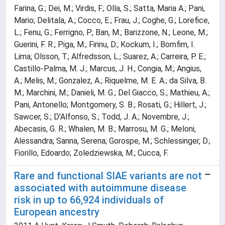
Farina, G.; Dei, M.; Virdis, F.; Olla, S.; Satta, Maria A.; Pani,
Mario; Delitala, A.; Cocco, E.; Frau, J.; Coghe, G.; Lorefice,
L.; Fenu, G.; Ferrigno, P.; Ban, M.; Barizzone, N.; Leone, M.;
Guerini, F. R.; Piga, M.; Firinu, D.; Kockum, I.; Bomfim, I.
Lima; Olsson, T.; Alfredsson, L.; Suarez, A.; Carreira, P. E.;
Castillo-Palma, M. J.; Marcus, J. H.; Congia, M.; Angius,
A.; Melis, M.; Gonzalez, A.; Riquelme, M. E. A.; da Silva, B.
M.; Marchini, M.; Danieli, M. G.; Del Giacco, S.; Mathieu, A.;
Pani, Antonello; Montgomery, S. B.; Rosati, G.; Hillert, J.;
Sawcer, S.; D'Alfonso, S.; Todd, J. A.; Novembre, J.;
Abecasis, G. R.; Whalen, M. B.; Marrosu, M. G.; Meloni,
Alessandra; Sanna, Serena; Gorospe, M.; Schlessinger, D.;
Fiorillo, Edoardo; Zoledziewska, M.; Cucca, F.
Rare and functional SIAE variants are not
associated with autoimmune disease
risk in up to 66,924 individuals of
European ancestry