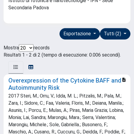
Istituto di fotonica e nanotecnologie - IFN - Sede
Secondaria Padova
Esportazione
Tutti (2)
Mostra
records
Risultati 1 - 2 di 2 (tempo di esecuzione: 0.006 secondi).
Overexpression of the Cytokine BAFF and
Autoimmunity Risk
2017 Steri, M.; Orru, V.; Idda, M. L.; Pitzalis, M.; Pala, M.;
Zara, I.; Sidore, C.; Faa, Valeria; Floris, M.; Deiana, Manila.;
Asunis, I.; Porcu, E.; Mulas, A.; Piras, Maria Grazia; Lobina,
Monia; Lai, Sandra; Marongiu, Mara.; Serra, Valentina;
Marongiu, Michele.; Sole, Gabriella.; Busonero, F.;
Maschio, A.; Cusano, R.; Cuccuru, G.; Deidda, F.; Poddie, F.;