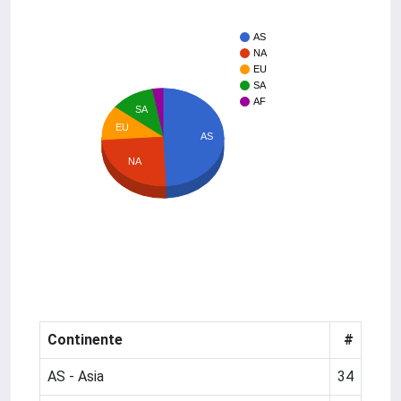
AS
NA
EU
SA
AF
SA
EU
AS
NA
Continente
#
AS - Asia
34