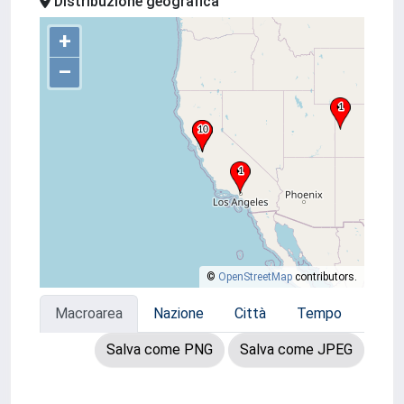
Distribuzione geografica
+
–
©
OpenStreetMap
contributors.
Macroarea
Nazione
Città
Tempo
Salva come PNG
Salva come JPEG