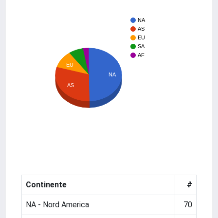
NA
AS
EU
SA
AF
EU
NA
AS
Continente
#
NA - Nord America
70