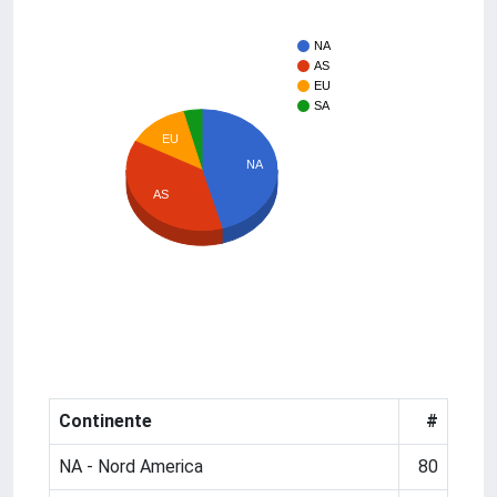
NA
AS
EU
SA
EU
NA
AS
Continente
#
NA - Nord America
80