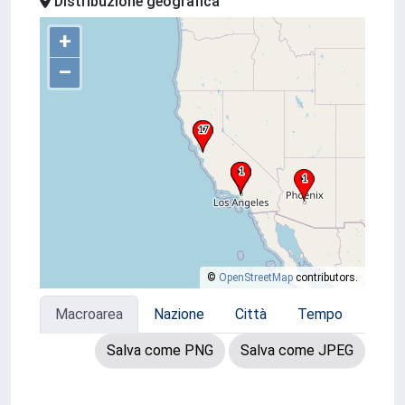
Distribuzione geografica
+
–
©
OpenStreetMap
contributors.
Macroarea
Nazione
Città
Tempo
Salva come PNG
Salva come JPEG