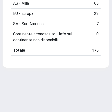
AS - Asia
65
EU - Europa
23
SA - Sud America
7
Continente sconosciuto - Info sul
0
continente non disponibili
Totale
175
Powered by
IRIS
-
about IRIS
-
Utilizzo dei cookie