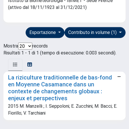
Istituto di Biometeorologia - IBIMET - Sede Firenze
(attivo dal 18/11/1923 al 31/12/2021)
Esportazione
Contributo in volume (1)
Mostra
records
Risultati 1 - 1 di 1 (tempo di esecuzione: 0.003 secondi).
La riziculture traditionnelle de bas-fond
en Moyenne Casamance dans un
contexte de changements globaux :
enjeux et perspectives
2015 M. Manzelli ; I. Seppoloni; E. Zucchini; M. Bacci; E.
Fiorillo; V. Tarchiani