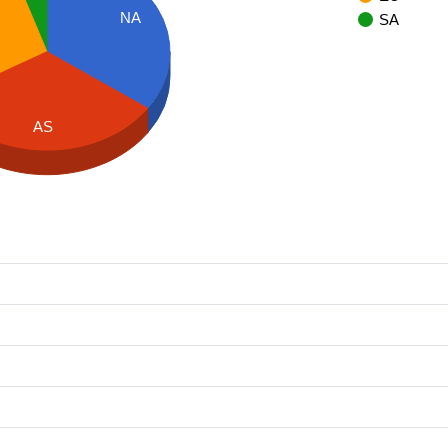
NA
SA
AS