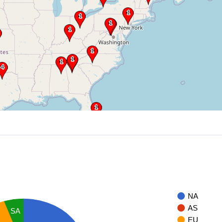
NA
AS
SA
EU