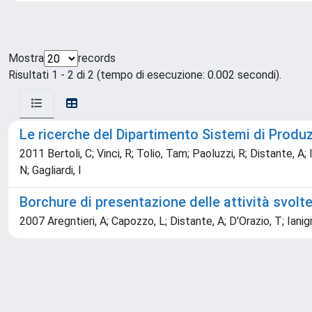
Mostra
records
Risultati 1 - 2 di 2 (tempo di esecuzione: 0.002 secondi).
Le ricerche del Dipartimento Sistemi di Produz
2011 Bertoli, C; Vinci, R; Tolio, Tam; Paoluzzi, R; Distante, A; 
N; Gagliardi, I
Borchure di presentazione delle attività svolt
2007 Aregntieri, A; Capozzo, L; Distante, A; D'Orazio, T; Iani