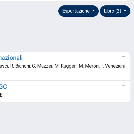
Esportazione
Libro (2)
nazionali
rasci, R; Bianchi, G; Mazzer, M; Ruggeri, M; Meroni, I; Veneziani,
IGC
 E