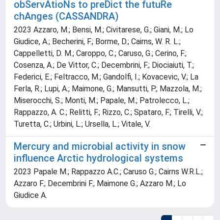
obServAtioNs to preDict the futuRe
chAnges (CASSANDRA)
2023 Azzaro, M.; Bensi, M.; Civitarese, G.; Giani, M.; Lo
Giudice, A.; Becherini, F.; Borme, D.; Cairns, W. R. L.;
Cappelletti, D. M.; Caroppo, C.; Caruso, G.; Cerino, F.;
Cosenza, A.; De Vittor, C.; Decembrini, F.; Diociaiuti, T.;
Federici, E.; Feltracco, M.; Gandolfi, I.; Kovacevic, V.; La
Ferla, R.; Lupi, A.; Maimone, G.; Mansutti, P.; Mazzola, M.;
Miserocchi, S.; Monti, M.; Papale, M.; Patrolecco, L.;
Rappazzo, A. C.; Relitti, F.; Rizzo, C.; Spataro, F.; Tirelli, V.;
Turetta, C.; Urbini, L.; Ursella, L.; Vitale, V.
Mercury and microbial activity in snow
influence Arctic hydrological systems
2023 Papale M.; Rappazzo A.C.; Caruso G.; Cairns W.R.L.;
Azzaro F.; Decembrini F.; Maimone G.; Azzaro M.; Lo
Giudice A.