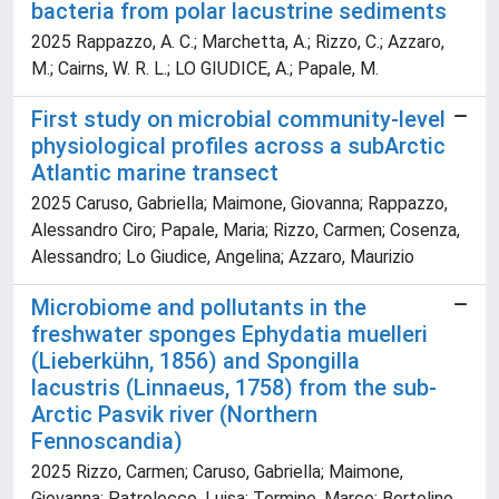
bacteria from polar lacustrine sediments
2025 Rappazzo, A. C.; Marchetta, A.; Rizzo, C.; Azzaro,
M.; Cairns, W. R. L.; LO GIUDICE, A.; Papale, M.
First study on microbial community-level
physiological profiles across a subArctic
Atlantic marine transect
2025 Caruso, Gabriella; Maimone, Giovanna; Rappazzo,
Alessandro Ciro; Papale, Maria; Rizzo, Carmen; Cosenza,
Alessandro; Lo Giudice, Angelina; Azzaro, Maurizio
Microbiome and pollutants in the
freshwater sponges Ephydatia muelleri
(Lieberkühn, 1856) and Spongilla
lacustris (Linnaeus, 1758) from the sub-
Arctic Pasvik river (Northern
Fennoscandia)
2025 Rizzo, Carmen; Caruso, Gabriella; Maimone,
Giovanna; Patrolecco, Luisa; Termine, Marco; Bertolino,