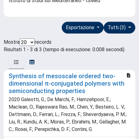
Istituto di Studi sul Mediterraneo - ISMed
Esportazione
Tutti (3)
Mostra
records
Risultati 1 - 3 di 3 (tempo di esecuzione: 0.008 secondi).
Synthesis of mesoscale ordered two-
dimensional π-conjugated polymers with
semiconducting properties
2020 Galeotti, G.; De Marchi, F.; Hamzehpoor, E.;
Maclean, O.; Rajeswara Rao, M.; Chen, Y.; Besteiro, L. V.;
Dettmann, D.; Ferrari, L.; Frezza, F.; Sheverdyaeva, P. M.;
Liu, R.; Kundu, A. K.; Moras, P.; Ebrahimi, M.; Gallagher, M.
C.; Rosei, F.; Perepichka, D. F.; Contini, G.