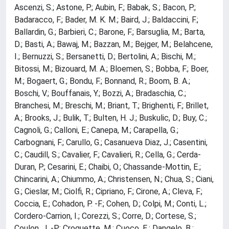
Ascenzi, S.; Astone, P.; Aubin, F.; Babak, S.; Bacon, P.;
Badaracco, F.; Bader, M. K. M.; Baird, J.; Baldaccini, F.;
Ballardin, G.; Barbieri, C.; Barone, F.; Barsuglia, M.; Barta,
D.; Basti, A.; Bawaj, M.; Bazzan, M.; Bejger, M.; Belahcene,
I.; Bernuzzi, S.; Bersanetti, D.; Bertolini, A.; Bischi, M.;
Bitossi, M.; Bizouard, M. A.; Bloemen, S.; Bobba, F.; Boer,
M.; Bogaert, G.; Bondu, F.; Bonnand, R.; Boom, B. A.;
Boschi, V.; Bouffanais, Y.; Bozzi, A.; Bradaschia, C.;
Branchesi, M.; Breschi, M.; Briant, T.; Brighenti, F.; Brillet,
A.; Brooks, J.; Bulik, T.; Bulten, H. J.; Buskulic, D.; Buy, C.;
Cagnoli, G.; Calloni, E.; Canepa, M.; Carapella, G.;
Carbognani, F.; Carullo, G.; Casanueva Diaz, J.; Casentini,
C.; Caudill, S.; Cavalier, F.; Cavalieri, R.; Cella, G.; Cerda-
Duran, P.; Cesarini, E.; Chaibi, O.; Chassande-Mottin, E.;
Chincarini, A.; Chiummo, A.; Christensen, N.; Chua, S.; Ciani,
G.; Cieslar, M.; Ciolfi, R.; Cipriano, F.; Cirone, A.; Cleva, F.;
Coccia, E.; Cohadon, P. -F.; Cohen, D.; Colpi, M.; Conti, L.;
Cordero-Carrion, I.; Corezzi, S.; Corre, D.; Cortese, S.;
Coulon, J. -P.; Croquette, M.; Cuoco, E.; Dangelo, B.;