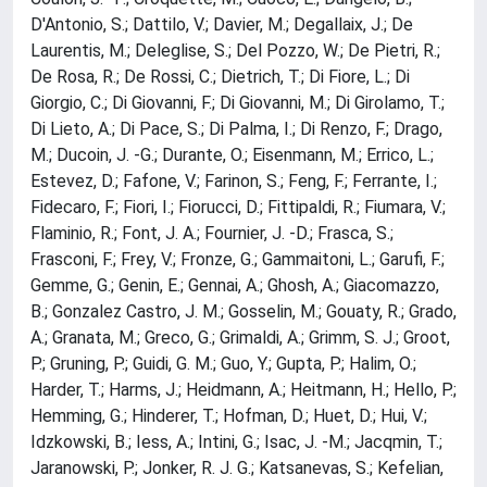
D'Antonio, S.; Dattilo, V.; Davier, M.; Degallaix, J.; De
Laurentis, M.; Deleglise, S.; Del Pozzo, W.; De Pietri, R.;
De Rosa, R.; De Rossi, C.; Dietrich, T.; Di Fiore, L.; Di
Giorgio, C.; Di Giovanni, F.; Di Giovanni, M.; Di Girolamo, T.;
Di Lieto, A.; Di Pace, S.; Di Palma, I.; Di Renzo, F.; Drago,
M.; Ducoin, J. -G.; Durante, O.; Eisenmann, M.; Errico, L.;
Estevez, D.; Fafone, V.; Farinon, S.; Feng, F.; Ferrante, I.;
Fidecaro, F.; Fiori, I.; Fiorucci, D.; Fittipaldi, R.; Fiumara, V.;
Flaminio, R.; Font, J. A.; Fournier, J. -D.; Frasca, S.;
Frasconi, F.; Frey, V.; Fronze, G.; Gammaitoni, L.; Garufi, F.;
Gemme, G.; Genin, E.; Gennai, A.; Ghosh, A.; Giacomazzo,
B.; Gonzalez Castro, J. M.; Gosselin, M.; Gouaty, R.; Grado,
A.; Granata, M.; Greco, G.; Grimaldi, A.; Grimm, S. J.; Groot,
P.; Gruning, P.; Guidi, G. M.; Guo, Y.; Gupta, P.; Halim, O.;
Harder, T.; Harms, J.; Heidmann, A.; Heitmann, H.; Hello, P.;
Hemming, G.; Hinderer, T.; Hofman, D.; Huet, D.; Hui, V.;
Idzkowski, B.; Iess, A.; Intini, G.; Isac, J. -M.; Jacqmin, T.;
Jaranowski, P.; Jonker, R. J. G.; Katsanevas, S.; Kefelian,