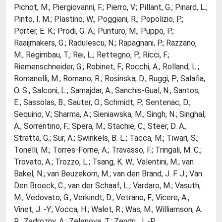
Pichot, M.; Piergiovanni, F.; Pierro, V.; Pillant, G.; Pinard, L.;
Pinto, I. M.; Plastino, W.; Poggiani, R.; Popolizio, P.;
Porter, E. K.; Prodi, G. A.; Punturo, M.; Puppo, P.;
Raaijmakers, G.; Radulescu, N.; Rapagnani, P.; Razzano,
M.; Regimbau, T.; Rei, L.; Rettegno, P.; Ricci, F.;
Riemenschneider, G.; Robinet, F.; Rocchi, A.; Rolland, L.;
Romanelli, M.; Romano, R.; Rosinska, D.; Ruggi, P.; Salafia,
O. S.; Salconi, L.; Samajdar, A.; Sanchis-Gual, N.; Santos,
E.; Sassolas, B.; Sauter, O.; Schmidt, P.; Sentenac, D.;
Sequino, V.; Sharma, A.; Sieniawska, M.; Singh, N.; Singhal,
A.; Sorrentino, F.; Spera, M.; Stachie, C.; Steer, D. A.;
Stratta, G.; Sur, A.; Swinkels, B. L.; Tacca, M.; Tiwari, S.;
Tonelli, M.; Torres-Forne, A.; Travasso, F.; Tringali, M. C.;
Trovato, A.; Trozzo, L.; Tsang, K. W.; Valentini, M.; van
Bakel, N.; van Beuzekom, M.; van den Brand, J. F. J.; Van
Den Broeck, C.; van der Schaaf, L.; Vardaro, M.; Vasuth,
M.; Vedovato, G.; Verkindt, D.; Vetrano, F.; Vicere, A.;
Vinet, J. -Y.; Vocca, H.; Walet, R.; Was, M.; Williamson, A.
R.; Zadrozny, A.; Zelenova, T.; Zendri, J. -P.