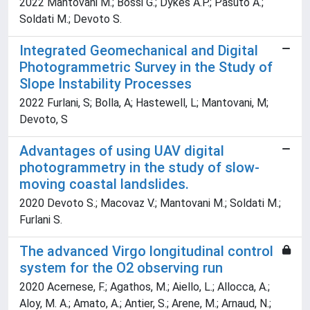
2022 Mantovani M.; Bossi G.; Dykes A.P.; Pasuto A.;
Soldati M.; Devoto S.
Integrated Geomechanical and Digital
Photogrammetric Survey in the Study of
Slope Instability Processes
2022 Furlani, S; Bolla, A; Hastewell, L; Mantovani, M;
Devoto, S
Advantages of using UAV digital
photogrammetry in the study of slow-
moving coastal landslides.
2020 Devoto S.; Macovaz V.; Mantovani M.; Soldati M.;
Furlani S.
The advanced Virgo longitudinal control
system for the O2 observing run
2020 Acernese, F.; Agathos, M.; Aiello, L.; Allocca, A.;
Aloy, M. A.; Amato, A.; Antier, S.; Arene, M.; Arnaud, N.;