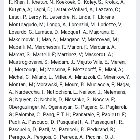
F.; Khan, I.; Khetan, N.; Koekoek, G.; Koley, S.; Krolak, A.;
Kutynia, A.; Laghi, D.; Lartaux-Vollard, A.; Lazzaro, C.;
Leaci, P.; Leroy, N.; Letendre, N.; Linde, F.; Llorens-
Monteagudo, M.; Longo, A.; Lorenzini, M.; Loriette, V.;
Losurdo, G.; Lumaca, D.; Macquet, A.; Majorana, E.;
Maksimovic, I.; Man, N.; Mangano, V.; Mantovani, M.;
Mapelli, M.; Marchesoni, F.; Marion, F.; Marquina, A.;
Marsat, S.; Martelli, F.; Martinez, V.; Masserot, A.;
Mastrogiovanni, S.; Meidam, J.; Mejuto Villa, E.; Mereni,
L.; Merzougui, M.; Messina, F.; Metzdorff, R.; Miani, A.;
Michel, C.; Milano, L.; Miller, A.; Minazzoli, O.; Minenkov, Y.;
Montani, M.; Morawski, F.; Mours, B.; Muciaccia, F.; Nagar,
A.; Nardecchia, I.; Naticchioni, L.; Neilson, J.; Nelemans,
G.; Nguyen, C.; Nichols, D.; Nissanke, S.; Nocera, F.;
Obergaulinger, M.; Oganesyan, G.; Pagano, G.; Pagliaroli,
G.; Palomba, C.; Pang, P. T. H.; Pannarale, F.; Paoletti, F.;
Paoli, A.; Pascucci, D.; Pasqualetti, A.; Passaquieti, R.;
Passuello, D.; Patil, M.; Patricelli, B.; Pedurand, R.;
Perego, A.; Perigois, C.; Perreca, A.; Piccinni, O. J.;