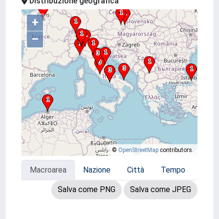
Distribuzione geografica
+
–
©
OpenStreetMap
contributors.
Macroarea
Nazione
Città
Tempo
Salva come PNG
Salva come JPEG