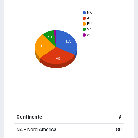
NA
AS
EU
SA
AF
SA
NA
EU
AS
Continente
#
NA - Nord America
80