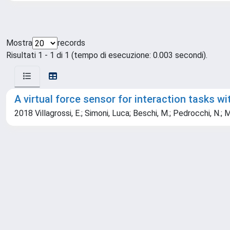
Mostra
records
Risultati 1 - 1 di 1 (tempo di esecuzione: 0.003 secondi).
A virtual force sensor for interaction tasks wi
2018 Villagrossi, E.; Simoni, Luca; Beschi, M.; Pedrocchi, N.; Mar