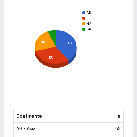
AS
EU
NA
SA
NA
AS
EU
Continente
#
AS - Asia
63