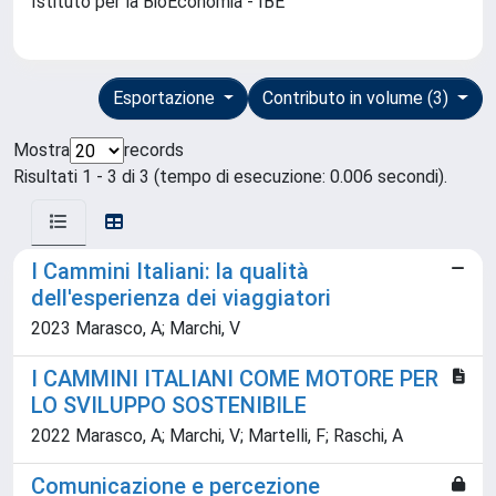
Istituto per la BioEconomia - IBE
Esportazione
Contributo in volume (3)
Mostra
records
Risultati 1 - 3 di 3 (tempo di esecuzione: 0.006 secondi).
I Cammini Italiani: la qualità
dell'esperienza dei viaggiatori
2023 Marasco, A; Marchi, V
I CAMMINI ITALIANI COME MOTORE PER
LO SVILUPPO SOSTENIBILE
2022 Marasco, A; Marchi, V; Martelli, F; Raschi, A
Comunicazione e percezione