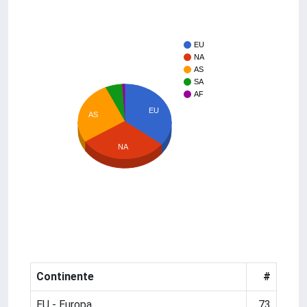
EU
NA
AS
SA
AF
EU
AS
NA
Continente
#
EU - Europa
73