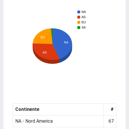
NA
AS
EU
SA
EU
NA
AS
Continente
#
NA - Nord America
67