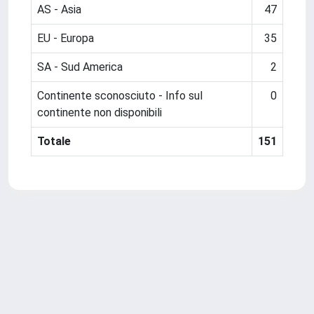
AS - Asia
47
EU - Europa
35
SA - Sud America
2
Continente sconosciuto - Info sul
0
continente non disponibili
Totale
151
Powered by
IRIS
-
about IRIS
-
Utilizzo dei cookie