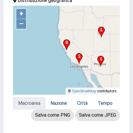
Distribuzione geografica
+
–
©
OpenStreetMap
contributors.
Macroarea
Nazione
Città
Tempo
Salva come PNG
Salva come JPEG