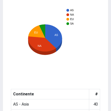
AS
NA
EU
SA
EU
AS
NA
Continente
#
AS - Asia
40