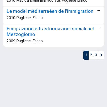
2010 Macioti Maria Immacolata; Pugliese Enrico
Le modèl mèditerraèen de l'immigration
2010 Pugliese, Enrico
Emigrazione e trasformazioni sociali nel
Mezzogiorno
2009 Pugliese, Enrico
1
2
3
Powered by
IRIS
-
about IRIS
-
Utilizzo dei cookie
Copyright © 2026