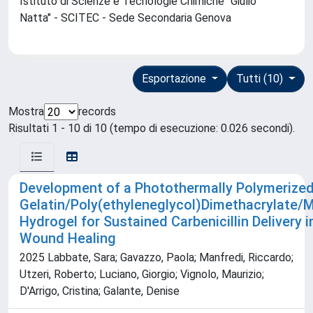
Istituto di Scienze e Tecnologie Chimiche "Giulio
Natta" - SCITEC - Sede Secondaria Genova
Esportazione
Tutti (10)
Mostra
records
Risultati 1 - 10 di 10 (tempo di esecuzione: 0.026 secondi).
Development of a Photothermally Polymerize
Gelatin/Poly(ethyleneglycol)Dimethacrylate/M
Hydrogel for Sustained Carbenicillin Delivery i
Wound Healing
2025 Labbate, Sara; Gavazzo, Paola; Manfredi, Riccardo;
Utzeri, Roberto; Luciano, Giorgio; Vignolo, Maurizio;
D'Arrigo, Cristina; Galante, Denise