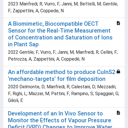
2023 Manfredi, R; Vurro, F; Janni, M; Bettelli, M; Gentile,
F; Zappettini, A; Coppede, N
A Biomimetic, Biocompatible OECT
Sensor for the Real-Time Measurement
of Concentration and Saturation of Ions
in Plant Sap
2022 Gentile, F; Vurro, F; Janni, M; Manfredi, R; Cellini, F;
Petrozza, A; Zappettini, A; Coppedè, N
An affordable method to produce CuInS2
'mechano-targets' for film deposition
2020 Delmonte, D; Manfredi, R; Calestani, D; Mezzadri,
F; Righi, L; Mazzer, M; Pattini, F; Rampino, S; Spaggiari, G;
Gilioli, E
Development of an In Vivo Sensor to
Monitor the Effects of Vapour Pressure
Deficit (VPD) Changes to Improve Water