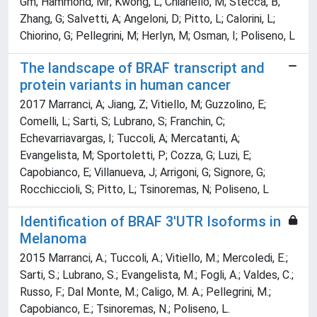
Gm; Hammond, Mr; Kwong, L; Chiariello, M; Stecca, B;
Zhang, G; Salvetti, A; Angeloni, D; Pitto, L; Calorini, L;
Chiorino, G; Pellegrini, M; Herlyn, M; Osman, I; Poliseno, L
The landscape of BRAF transcript and
protein variants in human cancer
2017 Marranci, A; Jiang, Z; Vitiello, M; Guzzolino, E;
Comelli, L; Sarti, S; Lubrano, S; Franchin, C;
Echevarriavargas, I; Tuccoli, A; Mercatanti, A;
Evangelista, M; Sportoletti, P; Cozza, G; Luzi, E;
Capobianco, E; Villanueva, J; Arrigoni, G; Signore, G;
Rocchiccioli, S; Pitto, L; Tsinoremas, N; Poliseno, L
Identification of BRAF 3'UTR Isoforms in
Melanoma
2015 Marranci, A.; Tuccoli, A.; Vitiello, M.; Mercoledi, E.;
Sarti, S.; Lubrano, S.; Evangelista, M.; Fogli, A.; Valdes, C.;
Russo, F.; Dal Monte, M.; Caligo, M. A.; Pellegrini, M.;
Capobianco, E.; Tsinoremas, N.; Poliseno, L.