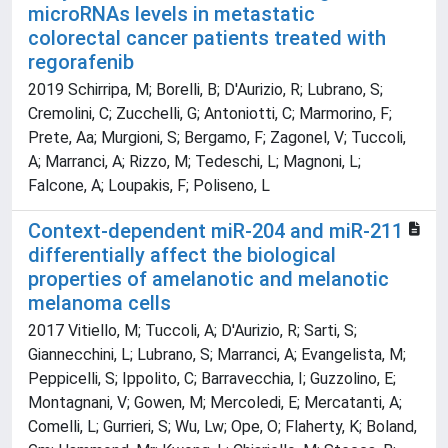
microRNAs levels in metastatic
colorectal cancer patients treated with
regorafenib
2019 Schirripa, M; Borelli, B; D'Aurizio, R; Lubrano, S;
Cremolini, C; Zucchelli, G; Antoniotti, C; Marmorino, F;
Prete, Aa; Murgioni, S; Bergamo, F; Zagonel, V; Tuccoli,
A; Marranci, A; Rizzo, M; Tedeschi, L; Magnoni, L;
Falcone, A; Loupakis, F; Poliseno, L
Context-dependent miR-204 and miR-211
differentially affect the biological
properties of amelanotic and melanotic
melanoma cells
2017 Vitiello, M; Tuccoli, A; D'Aurizio, R; Sarti, S;
Giannecchini, L; Lubrano, S; Marranci, A; Evangelista, M;
Peppicelli, S; Ippolito, C; Barravecchia, I; Guzzolino, E;
Montagnani, V; Gowen, M; Mercoledi, E; Mercatanti, A;
Comelli, L; Gurrieri, S; Wu, Lw; Ope, O; Flaherty, K; Boland,