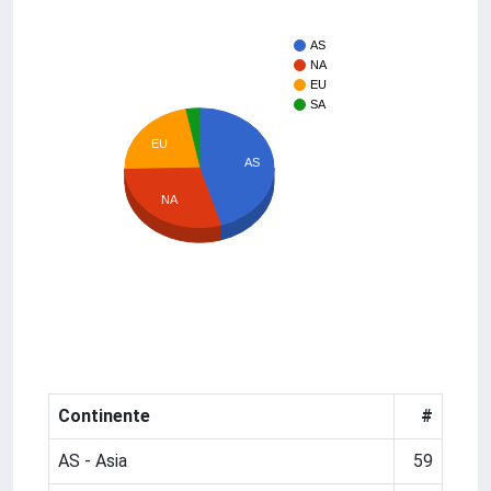
AS
NA
EU
SA
EU
AS
NA
Continente
#
AS - Asia
59