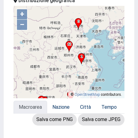
Distribuzione geografica
+
–
©
OpenStreetMap
contributors.
Macroarea
Nazione
Città
Tempo
Salva come PNG
Salva come JPEG