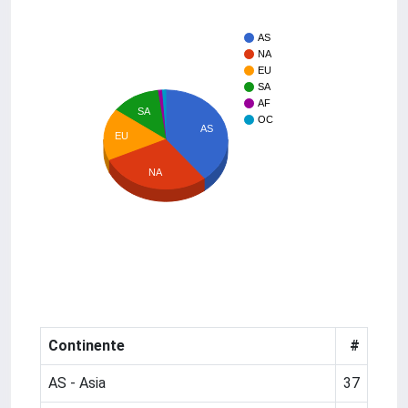
AS
NA
EU
SA
AF
SA
OC
AS
EU
NA
Continente
#
AS - Asia
37