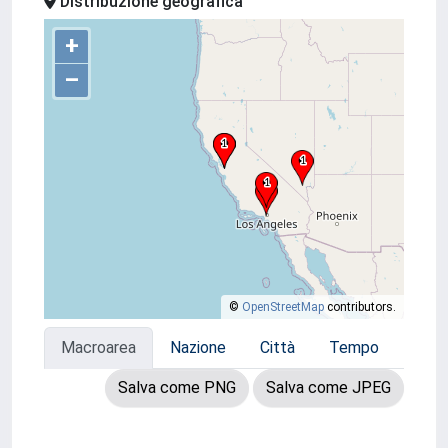
Distribuzione geografica
+
–
©
OpenStreetMap
contributors.
Macroarea
Nazione
Città
Tempo
Salva come PNG
Salva come JPEG