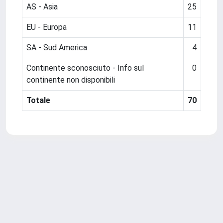
AS - Asia
25
EU - Europa
11
SA - Sud America
4
Continente sconosciuto - Info sul
0
continente non disponibili
Totale
70
Powered by
IRIS
-
about IRIS
-
Utilizzo dei cookie