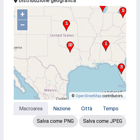
Distribuzione geografica
+
–
©
OpenStreetMap
contributors.
Macroarea
Nazione
Città
Tempo
Salva come PNG
Salva come JPEG