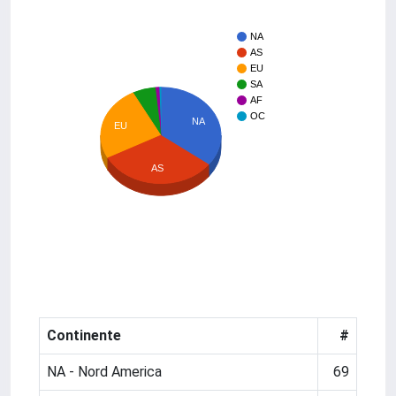
NA
AS
EU
SA
AF
OC
NA
EU
AS
Continente
#
NA - Nord America
69