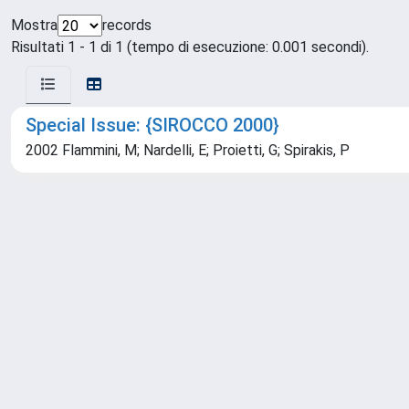
Mostra
records
Risultati 1 - 1 di 1 (tempo di esecuzione: 0.001 secondi).
Special Issue: {SIROCCO 2000}
2002 Flammini, M; Nardelli, E; Proietti, G; Spirakis, P