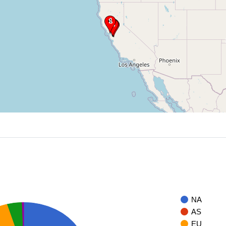
NA
AS
EU