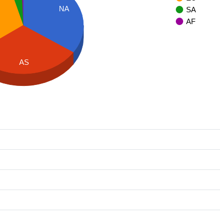
NA
SA
AF
AS